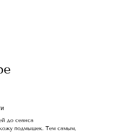
ре
ги
ей до сеанса
кожу подмышек. Тем самым,