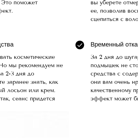
. Это поможет
вы уберете отме
фект.
ее, позволив вос
сцепиться с вол
дства
Временный отка
вать косметические
За 2 дня до шуг
 Но мы рекомендуем не
подмышек не сто
а 2-3 дня до
средства с соде
е заранее знать, как
они вам очень н
ый лосьон или крем.
качественному п
 так, сеанс придется
эффект может бы