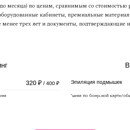
(до месяца) по ценам, сравнимым со стоимостью
 оборудованные кабинеты, премиальные материа
не менее трех лет и документы, подтверждающие 
нг
В
₽
320
Эпиляция подмышек
₽
/ 400
ена
*цена по бонусной карте/об