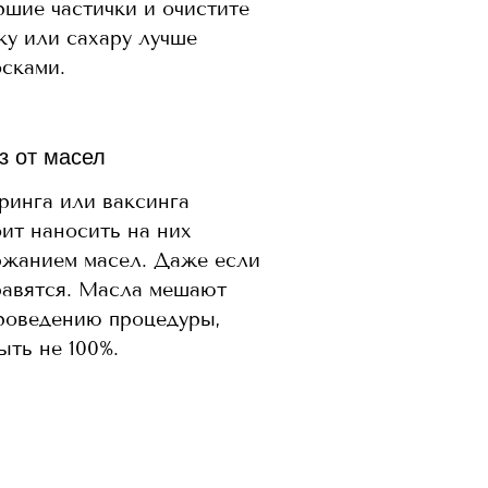
ршие частички и очистите
ку или сахару лучше
осками.
з от масел
аринга или ваксинга
ит наносить на них
ржанием масел. Даже если
равятся. Масла мешают
роведению процедуры,
ть не 100%.