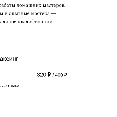
 работы домашних мастеров.
лы и опытные мастера —
наличие квалификации.
аксинг
₽
320
₽
/ 400
ычная цена